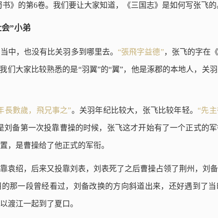
蜀书》的第6卷。我们要让大家知道，《三国志》是如何写张飞的
会”小弟
》当中，也没有比关羽多到哪里去。
“張飛字益德”
，张飞的字在《
里我们大家比较熟悉的是“羽翼”的“翼”，他是涿郡的本地人，关
年長數歲，飛兄事之”
。关羽年纪比较大，张飞比较年轻。
“先
是刘备第一次投靠曹操的时候，张飞这才开始有了一个正式的军
置，是曹操给了他正式的军衔。
靠袁绍，后来又投靠刘表，刘表死了之后曹操占领了荆州，刘备
羽的那一段曾经看过，刘备改换的方向斜道出来，还好遇到了当
以渡江一起到了夏口。