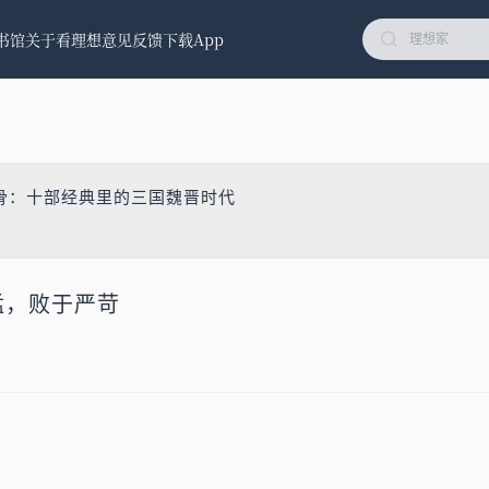
书馆
关于看理想
意见反馈
下载App
骨：十部经典里的三国魏晋时代
勇猛，败于严苛