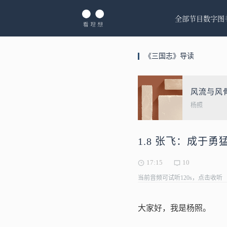
全部节目
数字图
《三国志》导读
风流与风
杨照
1.8 张飞：成于
17:15
10
当前音频可试听120s，点击收听
大家好，我是杨照。