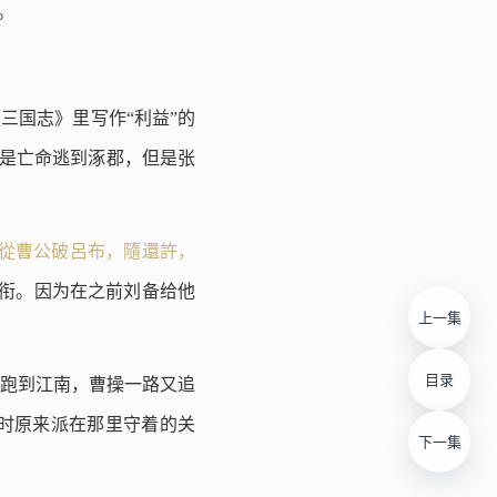
。
三国志》里写作“利益”的
羽是亡命逃到涿郡，但是张
主從曹公破呂布，隨還許，
衔。因为在之前刘备给他
上一集
目录
跑到江南，曹操一路又追
时原来派在那里守着的关
下一集