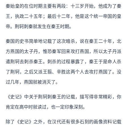
秦始皇的在位时期主要有两段：十三岁开始，他成为了秦
王，执政二十五年；最后十二年，他是这个统一帝国的皇
帝。荆轲刺秦就发生在秦王时期。
秦国的史书简单地记载了这次暗杀，说在秦王二十年，北
方燕国的太子丹，惟恐秦军回来攻打燕国，所以太子丹派
遣荆轲去刺杀秦王。刺杀的过程暴露了，秦王于是命人杀
了荆轲，之后又派王翦、辛胜这两个人去攻打燕国了。没
过几年，燕国就被消灭了。
《史记》中关于荆轲刺秦王的记载，描写得非常精彩，你
肯定在高中时就读过，也一定印象深刻。
除了《史记》之外，在汉代还有很多石刻的画像资料记载