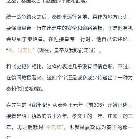
之战，秦国攻占了赵国的平阳和武城。
统一战争结束之后，秦始皇巡行各地，喜作为地方官吏，
要保障皇帝一行在出巡中的安全和道路通畅，于是他有机
会见到了秦始皇。在迎接皇帝一行时，他自己记述说：
“
今，过安陆
”（现在，皇帝从我眼前走过）。
和《史记》相比，这样的表述几乎没有感情色彩，不过，
在鹤间教授看来，这四个字还是或多或少传递出了一种为
秦朝供职的欣慰。
喜先生的《编年记》从秦昭王元年（前306）开始记述，
接着是昭王执政的五十六年、孝文王的一年、庄襄王的三
年，再之后就是“
今元年
”，也就是嬴政成为秦王的那一
年。