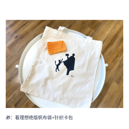
🎁：看理想绝版帆布袋+针织卡包