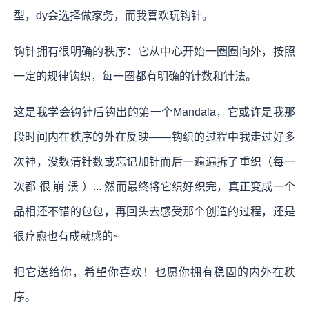
型，dy会选择做家务，而我喜欢玩钩针。
钩针拥有很明确的秩序：它从中心开始一圈圈向外，按照
一定的规律钩织，每一圈都有明确的针数和针法。
这是我学会钩针后钩出的第一个Mandala，它或许是我那
段时间内在秩序的外在反映——钩织的过程中我走过好多
次神，没数清针数或忘记加针而后一遍遍拆了重织（每一
次都 很 崩 溃 ）... 然而最终将它织好织完，真正变成一个
品相还不错的包包，再回头去感受那个创造的过程，还是
很疗愈也有成就感的~
把它送给你，希望你喜欢！也愿你拥有稳固的内外在秩
序️。