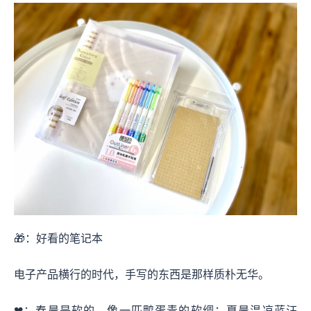
🎁：好看的笔记本
电子产品横行的时代，手写的东西是那样质朴无华。
❤：春晨是软的，像一匹鸭蛋青的软绸；夏晨温凉蓝汪