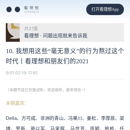
打开看理想App
共21集
看理想 · 问题出现就来告诉我
10. 我想用这些“毫无意义”的行为熬过这个
时代丨看理想和朋友们的2021
01:02:19
95
（本期节目已开放试听，欢迎收听，新年快乐~）
本期嘉宾：
Della、方可成、非洲的青山、冯果川、姜松、李厚辰、梁
捷、罗新、骆以军、马家辉、马世芳、庞颖、枪枪、任