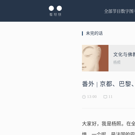
全部节目
数字图
未完的话
文化与佛
杨照
番外 | 京都、巴
13:00
11
大家好，我是杨照。在
情。一个呢，是法国的巴