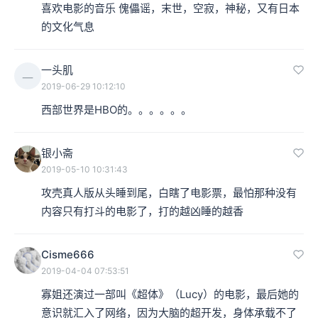
喜欢电影的音乐 傀儡谣，末世，空寂，神秘，又有日本
的文化气息
一头肌
一
2019-06-29 10:12:10
西部世界是HBO的。。。。。。
银小斋
2019-05-10 10:31:43
攻壳真人版从头睡到尾，白瞎了电影票，最怕那种没有
内容只有打斗的电影了，打的越凶睡的越香
Cisme666
2019-04-04 07:53:51
寡姐还演过一部叫《超体》（Lucy）的电影，最后她的
意识就汇入了网络，因为大脑的超开发，身体承载不了