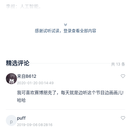
李叔：人工智能。
3000：对，是一个脱离控制的人工智能。在算法下产生的
感谢试听试读，登录查看全部内容
一个可以独立增值、繁衍、自我控制的一个东西，它是有
生命的，还是没有生命的？为什么说它是永恒的主题，是
因为这东西没头。因为子非鱼，你不是他，你脱离开他本
精选评论
身去谈他，其实没有意义。
共 13 条
来自B612
2020-01-20 00:14:49
我可喜欢赛博朋克了，每天就是边听这个节目边画画儿!
哈哈
puff
p
2019-09-06 08:28:16