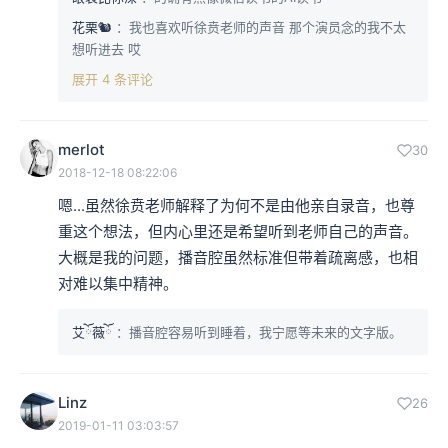
花栗🐿️
：我也喜欢听徐贲老师的声音 那个演员念的我不太
想听进去 哎
展开 4 条评论
merlot
30
2018-12-18 08:22:06
嗯...虽然徐贲老师解释了为何不是由他亲自录音，也尊
重这个想法，但内心里还是希望听到老师自己的声音。
大概是我的问题，播音腔虽然标准但带着疏离感，也相
对难以集中精神。
艾ོ薇ོ
：播音腔容易听到睡着，我宁愿等未来的文字版。
Linz
26
2019-01-11 03:03:57