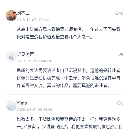
刘不二
10
2018-12-07 17:14:41
从高中订南方周末看徐贲老师专栏，十年过去了回头看
绝对是塑造我价值观最重要几个人之一。
听见涛声
8
听
2019-03-25 20:48:26
思想的表达需要讲述者自己沉浸其中，遗憾的是转述者
好像只是想在机械完成一个工作，听众很难沉浸其中与
作者隔空交流。真诚的作品，需要真诚的讲述者。
Yimo
3
2020-08-21 00:28:28
说教太多，干货比例和我期待的不太一样；我更喜欢多
一点“事实”，少讲些“观点”。我更喜欢摄取纯信息然后自