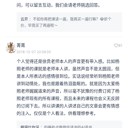
问，可以留言互动，我们会请老师挑选回答。
云开
：不如你再把课读一遍，我再买一遍行嘛？😂折个
价，毕竟买了两遍呢～
菁菁
41
2018-12-07 22:29:35
个人觉得还是徐贲老师本人的声音更有带入感。比如杨
照老师的课就是老师本人讲，虽然声音不是太圆润，但
是本人所表达的感情很到位。实话说经常听到杨照老师
讲到动情处，我也是跟着热泪盈眶的。就是因为太爱杨
照老师娓娓道来的声音，所以毫不犹豫的付费订阅了杨
照老师现有的所有课程，而且未来的课程也会义无反顾
的订阅下去。所以讲课的人讲述自己的文章会更有情感
的注入。仅仅是个人看法，供看理想参考。
眼袋比你深
：的确有点像微信读书的AI读书