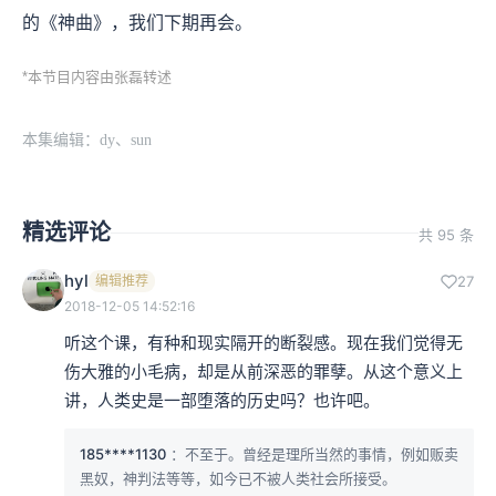
的《神曲》，我们下期再会。
*本节目内容由张磊转述
本集编辑：dy、sun
精选评论
共 95 条
hyl
编辑推荐
27
2018-12-05 14:52:16
听这个课，有种和现实隔开的断裂感。现在我们觉得无
伤大雅的小毛病，却是从前深恶的罪孽。从这个意义上
讲，人类史是一部堕落的历史吗？也许吧。
185****1130
：不至于。曾经是理所当然的事情，例如贩卖
黑奴，神判法等等，如今已不被人类社会所接受。