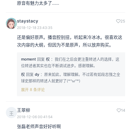
原音有魅力太多了……
staystacy
25
2018-12-18 23:43:35
还是偏好原声。播音腔别扭，听起来冷冰冰。很喜欢这
次内容的大纲，但因为不是原声，所以放弃购买。
moment
回复
权
：我们在之后会更注重转述人的选择，这
位转述者其实也在不断调试进步。感谢理解。
权
回复
dy
：原来如此，理解理解。不过若有如段志强之全
球史那样的转述人就更好了(*^ω^*)
展开 8 条评论
王翠柳
14
王
2018-12-06 00:41:54
张磊老师声音好好听啊