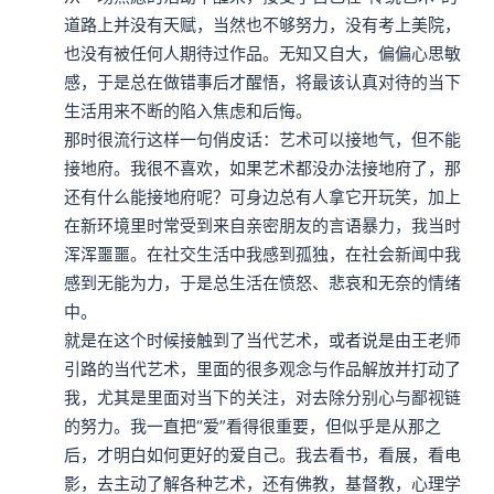
道路上并没有天赋，当然也不够努力，没有考上美院，
也没有被任何人期待过作品。无知又自大，偏偏心思敏
感，于是总在做错事后才醒悟，将最该认真对待的当下
生活用来不断的陷入焦虑和后悔。

那时很流行这样一句俏皮话：艺术可以接地气，但不能
接地府。我很不喜欢，如果艺术都没办法接地府了，那
还有什么能接地府呢？可身边总有人拿它开玩笑，加上
在新环境里时常受到来自亲密朋友的言语暴力，我当时
浑浑噩噩。在社交生活中我感到孤独，在社会新闻中我
感到无能为力，于是总生活在愤怒、悲哀和无奈的情绪
中。

就是在这个时候接触到了当代艺术，或者说是由王老师
引路的当代艺术，里面的很多观念与作品解放并打动了
我，尤其是里面对当下的关注，对去除分别心与鄙视链
的努力。我一直把“爱”看得很重要，但似乎是从那之
后，才明白如何更好的爱自己。我去看书，看展，看电
影，去主动了解各种艺术，还有佛教，基督教，心理学