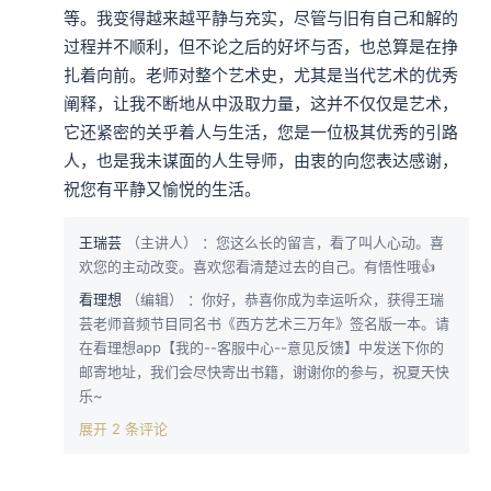
等。我变得越来越平静与充实，尽管与旧有自己和解的
过程并不顺利，但不论之后的好坏与否，也总算是在挣
扎着向前。老师对整个艺术史，尤其是当代艺术的优秀
阐释，让我不断地从中汲取力量，这并不仅仅是艺术，
它还紧密的关乎着人与生活，您是一位极其优秀的引路
人，也是我未谋面的人生导师，由衷的向您表达感谢，
祝您有平静又愉悦的生活。
王瑞芸
（主讲人）
：您这么长的留言，看了叫人心动。喜
欢您的主动改变。喜欢您看清楚过去的自己。有悟性哦👍
看理想
（编辑）
：你好，恭喜你成为幸运听众，获得王瑞
芸老师音频节目同名书《西方艺术三万年》签名版一本。请
在看理想app【我的--客服中心--意见反馈】中发送下你的
邮寄地址，我们会尽快寄出书籍，谢谢你的参与，祝夏天快
乐~
展开 2 条评论