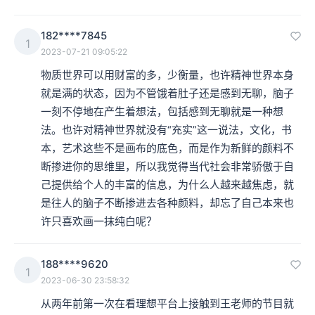
182****7845
1
2023-07-21 09:05:22
物质世界可以用财富的多，少衡量，也许精神世界本身
就是满的状态，因为不管饿着肚子还是感到无聊，脑子
一刻不停地在产生着想法，包括感到无聊就是一种想
法。也许对精神世界就没有“充实”这一说法，文化，书
本，艺术这些不是画布的底色，而是作为新鲜的颜料不
断掺进你的思维里，所以我觉得当代社会非常骄傲于自
己提供给个人的丰富的信息，为什么人越来越焦虑，就
是往人的脑子不断掺进去各种颜料，却忘了自己本来也
许只喜欢画一抹纯白呢？
188****9620
1
2023-06-30 23:58:32
从两年前第一次在看理想平台上接触到王老师的节目就