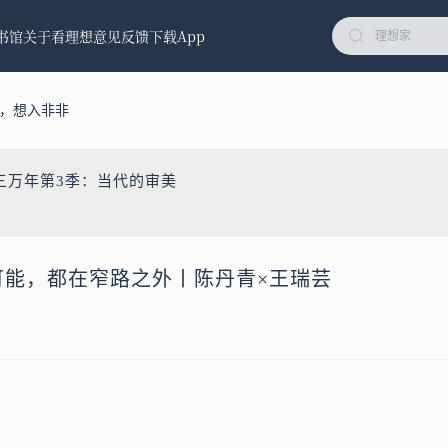
书馆
关于看理想
意见反馈
下载App
术，想入非非
三万年第3季：当代的审美
的可能，都在窄路之外丨陈丹青×王瑞芸