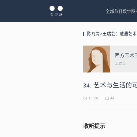
全部节目
数字图
陈丹青×王瑞芸：遭遇艺
西方艺术
王瑞芸
34. 艺术与生活
15:20
44
收听提示