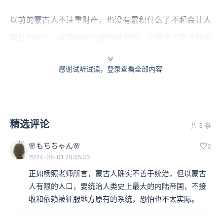
以前的蒙古人不注重财产，也没有累积什么了不起会让人
眼红的财产，部落中的分配相对平均。可是成吉思汗建构
起如此庞大有效的战争机器，一开出去就能收进来惊人的
感谢试听试读，登录查看全部内容
资源，有时候甚至不用真的发动他的这个庞大的战争机
器，光是这个机器的存在就能够带来丰富的利益。
这时候由谁来继承就变成了大问题。蒙古部落没有固定的
精选评论
共 3 条
方式解决这问题，传统的幼子继承只是一种方便、自然的
🌸もちちゃん🌸
2
习惯，缺乏足够的约束力。于是很多时候，传统被打破
2024-08-01 20:55:33
了，转而以实力竞争较量高下来争夺继承权。
正如杨照老师所言，蒙古人确实不善于统治，但以蒙古
人有限的人口，要统治人类史上最大的内陆帝国，不接
收和依赖被征服地方原有的系统，恐怕也不太实际。
窝阔台时期的长子西征与灭金战争