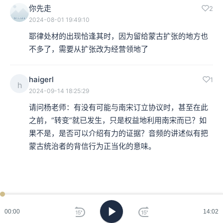
你先走
2
本集编辑：dy、小蝉
2024-08-01 19:49:10
耶律处材的出现恰逢其时，因为留给蒙古扩张的地方也
不多了，需要从扩张改为经营领地了
haigerl
1
h
2024-09-14 18:25:29
请问杨老师：有没有可能与南宋订立协议时，甚至在此
之前，“转变”就已发生，只是权益地利用南宋而已？如
果不是，是否可以介绍有力的证据？音频的讲述似有把
蒙古统治者的背信行为正当化的意味。
ken
已过
期
00:00
14:02
刷