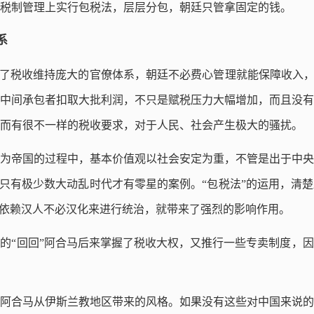
税制管理上实行包税法，层层分包，朝廷只管拿固定的钱。
系
为了税收维持庞大的官僚体系，朝廷不必费心管理就能保障收入，
中间承包者扣取大批利润，不只是赋税压力大幅增加，而且没有
而有很不一样的税收要求，对于人民、社会产生极大的骚扰。
为帝国的过程中，基本价值观以社会安定为重，不管是出于中央
，只有极少数大动乱时代才有零星的案例。“包税法”的运用，清
必依赖汉人不必汉化来进行统治，就带来了强烈的影响作用。
的“回回”阿合马后来掌握了税收大权，又推行一些专卖制度，
阿合马从伊斯兰教地区带来的风格。如果没有这些对中国来说的