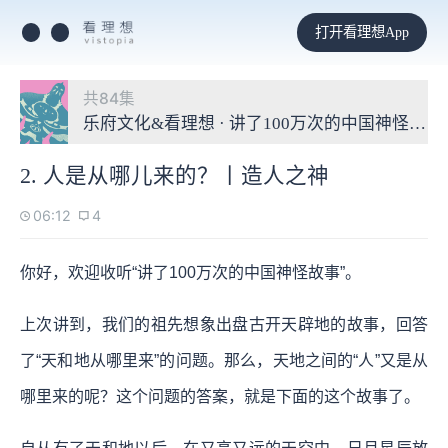
打开看理想App
共84集
乐府文化&看理想 · 讲了100万次的中国神怪故
2. 人是从哪儿来的？丨造人之神
06:12
4
你好，欢迎收听“讲了100万次的中国神怪故事”。
上次讲到，我们的祖先想象出盘古开天辟地的故事，回答
了“天和地从哪里来”的问题。那么，天地之间的“人”又是从
哪里来的呢？这个问题的答案，就是下面的这个故事了。