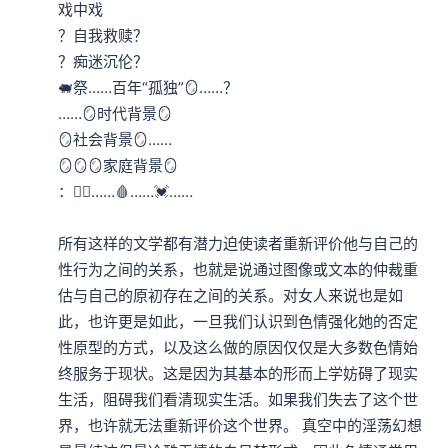
戏中戏

？自我救赎？

？痴迷沉伦？

🐖祭……百年“孤独”🪞……？

……🪞时代背景🪞

🪞社会背景🪞……

🪞🪞🪞家庭背景🪞

：🧎‍♀️……🩸……💓……

所有这样的文学都有潜力迫使读者重新评价他与自己的
性行为之间的关系，也就是说通过图像或文本的仲裁重
估与自己的原初存在之间的关系。对女人来说也是如
此，也许更是如此，一旦我们认识到色情强化她的否定
性原型的方式，以及这么做的原因仅仅是大多数色情始
终服务于现状。这是因为其基本的形而上学妨碍了现实
生活，阻碍我们看清现实生活。如果我们失去了这个世
界，也许就无法重新评价这个世界。 真空中的淫荡幻想