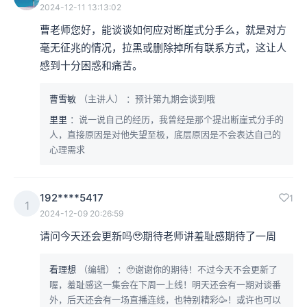
2024-12-11 13:13:02
曹老师您好，能谈谈如何应对断崖式分手么，就是对方
毫无征兆的情况，拉黑或删除掉所有联系方式，这让人
感到十分困惑和痛苦。
曹雪敏
（主讲人）
：预计第九期会谈到哦
里里
：说一说自己的经历，我曾经是那个提出断崖式分手的
人，直接原因是对他失望至极，底层原因是不会表达自己的
心理需求
192****5417
1
1
2024-12-09 20:26:59
请问今天还会更新吗🥹期待老师讲羞耻感期待了一周
看理想
（编辑）
：🥹谢谢你的期待！不过今天不会更新了
喔，羞耻感这一集会在下周一上线！明天还会有一期对谈番
外，后天还会有一场直播连线，也特别精彩🥳！或许也可以