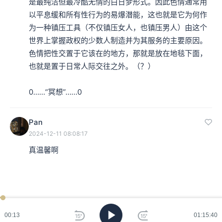
是最纯洁但最冷酷无情的白日梦形式。因此色情通常用
以平息缓和所有性行为的易爆潜能，这也就是它为何作
为一种镇压工具（不仅镇压女人，也镇压男人）由这个
世界上掌握政权的少数人制造并为其服务的主要原因。
色情把性交置于它该在的地方，那就是放在地毯下面，
也就是置于日常人际交往之外。（？）

0……“冥想”……0
Pan
2024-12-11 08:08:17
真温馨啊
00:13
01:15:40