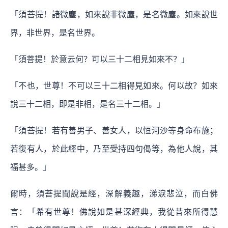
「須菩提！諸微塵，如來說非微塵，是名微塵。如來說世
界，非世界，是名世界。
「須菩提！於意云何？可以三十二相見如來不？」
「不也，世尊！不可以三十二相得見如來。何以故？如來
說三十二相，即是非相，是名三十二相。」
「須菩提！若有善男子、善女人，以恒河沙等身命布施；
若復有人，於此經中，乃至受持四句偈等，為他人說，其
福甚多。」
爾時，須菩提聞說是經，深解義趣，涕淚悲泣，而白佛
言：「希有世尊！佛說如是甚深經典，我從昔來所得慧