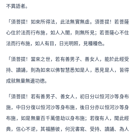
不異語者。
「須菩提！如來所得法，此法無實無虛。須菩提！若菩薩
心住於法而行布施，如人入闇，則無所見；若菩薩心不住
法而行布施，如人有目，日光明照，見種種色。
「須菩提！當來之世，若有善男子、善女人，能於此經受
持、讀誦，則為如來以佛智慧悉知是人，悉見是人，皆得
成就無量無邊功德。
「須菩提！若有善男子、善女人，初日分以恒河沙等身布
施，中日分復以恒河沙等身布施，後日分亦以恒河沙等身
布施，如是無量百千萬億劫以身布施；若復有人，聞此經
典，信心不逆，其福勝彼，何況書寫、受持、讀誦、為人