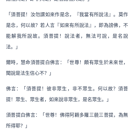
「須菩提！汝勿謂如來作是念，『我當有所說法』。莫作
是念，何以故？若人言『如來有所說法』，即為謗佛，不
能解我所說故。須菩提！說法者，無法可說，是名說
法。」
爾時，慧命須菩提白佛言：「世尊！頗有眾生於未來世，
聞說是法生信心不？」
佛言：「須菩提！彼非眾生，非不眾生。何以故？須菩
提！眾生、眾生者，如來說非眾生，是名眾生。」
須菩提白佛言：「世尊！佛得阿耨多羅三藐三菩提，為無
所得耶？」