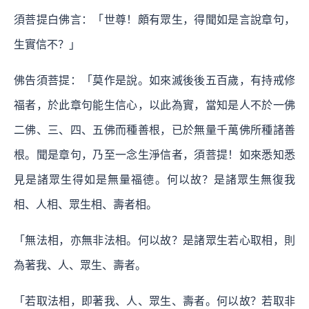
須菩提白佛言：「世尊！頗有眾生，得聞如是言說章句，
生實信不？」
佛告須菩提：「莫作是說。如來滅後後五百歲，有持戒修
福者，於此章句能生信心，以此為實，當知是人不於一佛
二佛、三、四、五佛而種善根，已於無量千萬佛所種諸善
根。聞是章句，乃至一念生淨信者，須菩提！如來悉知悉
見是諸眾生得如是無量福德。何以故？是諸眾生無復我
相、人相、眾生相、壽者相。
「無法相，亦無非法相。何以故？是諸眾生若心取相，則
為著我、人、眾生、壽者。
「若取法相，即著我、人、眾生、壽者。何以故？若取非