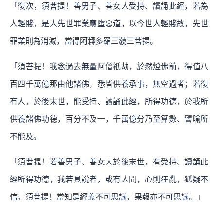
「復次，須菩提！善男子、善女人受持、讀誦此經，若為
人輕賤，是人先世罪業應墮惡道，以今世人輕賤故，先世
罪業則為消滅，當得阿耨多羅三藐三菩提。
「須菩提！我念過去無量阿僧祇劫，於然燈佛前，得值八
百四千萬億那由他諸佛，悉皆供養承事，無空過者；若復
有人，於後末世，能受持、讀誦此經，所得功德，於我所
供養諸佛功德，百分不及一，千萬億分乃至算數、譬喻所
不能及。
「須菩提！若善男子、善女人於後末世，有受持、讀誦此
經所得功德，我若具說者，或有人聞，心則狂亂，狐疑不
信。須菩提！當知是經義不可思議，果報亦不可思議。」