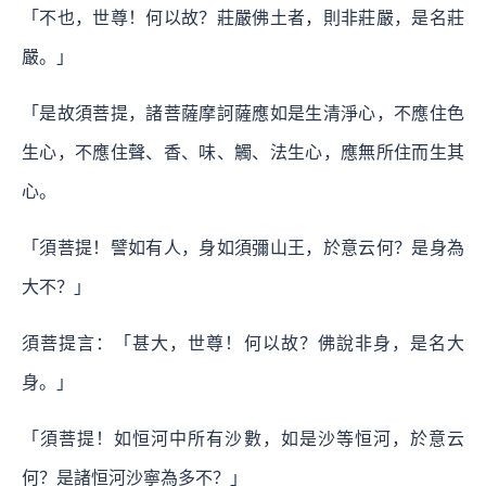
「不也，世尊！何以故？莊嚴佛土者，則非莊嚴，是名莊
嚴。」
「是故須菩提，諸菩薩摩訶薩應如是生清淨心，不應住色
生心，不應住聲、香、味、觸、法生心，應無所住而生其
心。
「須菩提！譬如有人，身如須彌山王，於意云何？是身為
大不？」
須菩提言：「甚大，世尊！何以故？佛說非身，是名大
身。」
「須菩提！如恒河中所有沙數，如是沙等恒河，於意云
何？是諸恒河沙寧為多不？」