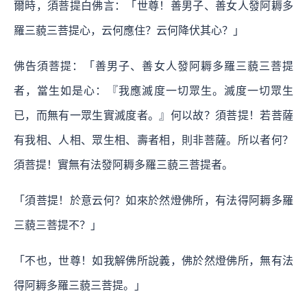
爾時，須菩提白佛言：「世尊！善男子、善女人發阿耨多
羅三藐三菩提心，云何應住？云何降伏其心？」
佛告須菩提：「善男子、善女人發阿耨多羅三藐三菩提
者，當生如是心：『我應滅度一切眾生。滅度一切眾生
已，而無有一眾生實滅度者。』何以故？須菩提！若菩薩
有我相、人相、眾生相、壽者相，則非菩薩。所以者何？
須菩提！實無有法發阿耨多羅三藐三菩提者。
「須菩提！於意云何？如來於然燈佛所，有法得阿耨多羅
三藐三菩提不？」
「不也，世尊！如我解佛所說義，佛於然燈佛所，無有法
得阿耨多羅三藐三菩提。」