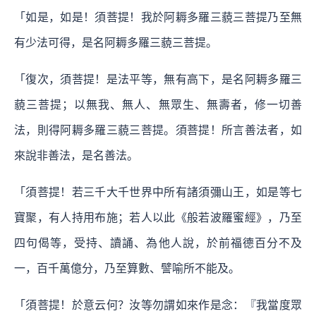
「如是，如是！須菩提！我於阿耨多羅三藐三菩提乃至無
有少法可得，是名阿耨多羅三藐三菩提。
「復次，須菩提！是法平等，無有高下，是名阿耨多羅三
藐三菩提；以無我、無人、無眾生、無壽者，修一切善
法，則得阿耨多羅三藐三菩提。須菩提！所言善法者，如
來說非善法，是名善法。
「須菩提！若三千大千世界中所有諸須彌山王，如是等七
寶聚，有人持用布施；若人以此《般若波羅蜜經》，乃至
四句偈等，受持、讀誦、為他人說，於前福德百分不及
一，百千萬億分，乃至算數、譬喻所不能及。
「須菩提！於意云何？汝等勿謂如來作是念：『我當度眾