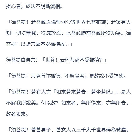
提心者，於法不說斷滅相。
「須菩提！若菩薩以滿恒河沙等世界七寶布施；若復有人
知一切法無我，得成於忍，此菩薩勝前菩薩所得功德。須
菩提！以諸菩薩不受福德故。」
須菩提白佛言：「世尊！云何菩薩不受福德？」
「須菩提！菩薩所作福德，不應貪著，是故說不受福德。
「須菩提！若有人言『如來若來若去、若坐若臥』，是人
不解我所說義。何以故？如來者，無所從來，亦無所去，
故名如來。
「須菩提！若善男子、善女人以三千大千世界碎為微塵，