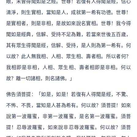
眼，未曾得聞如是之經。世尊！若復有人得聞是經，信心
清淨，則生實相，當知是人，成就第一希有功德。世尊！
是實相者，則是非相，是故如來說名實相。世尊！我今得
聞如是經典，信解、受持不足為難，若當來世後五百歲，
其有眾生得聞是經，信解、受持，是人則為第一希有。何
以故？此人無我相、人相、眾生相、壽者相。所以者何？
我相即是非相，人相、眾生相、壽者相即是非相。何以
故？離一切諸相，則名諸佛。」
佛告須菩提：「如是，如是！若復有人得聞是經，不驚、
不怖、不畏，當知是人甚為希有。何以故？須菩提！如來
說第一波羅蜜，非第一波羅蜜，是名第一波羅蜜。須菩
提！忍辱波羅蜜，如來說非忍辱波羅蜜。何以故？須菩