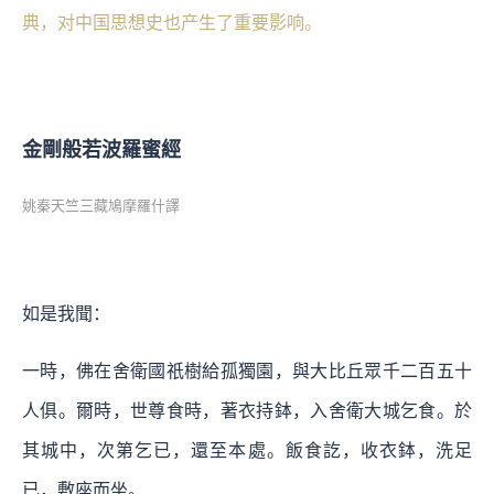
典，对中国思想史也产生了重要影响。
金剛般若波羅蜜經
姚秦天竺三藏鳩摩羅什譯
如是我聞：
一時，佛在舍衛國祇樹給孤獨園，與大比丘眾千二百五十
人俱。爾時，世尊食時，著衣持鉢，入舍衛大城乞食。於
其城中，次第乞已，還至本處。飯食訖，收衣鉢，洗足
已，敷座而坐。