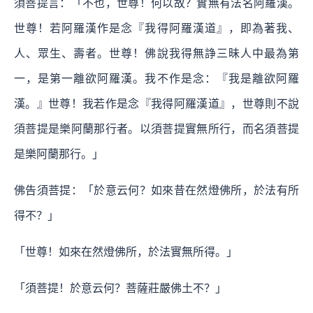
須菩提言：「不也，世尊！何以故？實無有法名阿羅漢。
世尊！若阿羅漢作是念『我得阿羅漢道』，即為著我、
人、眾生、壽者。世尊！佛說我得無諍三昧人中最為第
一，是第一離欲阿羅漢。我不作是念：『我是離欲阿羅
漢。』世尊！我若作是念『我得阿羅漢道』，世尊則不說
須菩提是樂阿蘭那行者。以須菩提實無所行，而名須菩提
是樂阿蘭那行。」
佛告須菩提：「於意云何？如來昔在然燈佛所，於法有所
得不？」
「世尊！如來在然燈佛所，於法實無所得。」
「須菩提！於意云何？菩薩莊嚴佛土不？」