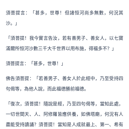
須菩提言：「甚多，世尊！但諸恒河尚多無數，何況其
沙。」
「須菩提！我今實言告汝，若有善男子、善女人，以七寶
滿爾所恒河沙數三千大千世界以用布施，得福多不？」
須菩提言：「甚多，世尊！」
佛告須菩提：「若善男子、善女人於此經中，乃至受持四
句偈等，為他人說，而此福德勝前福德。
「復次，須菩提！隨說是經，乃至四句偈等，當知此處，
一切世間天、人、阿修羅皆應供養，如佛塔廟，何況有人
盡能受持讀誦？須菩提！當知是人成就最上、第一、希有