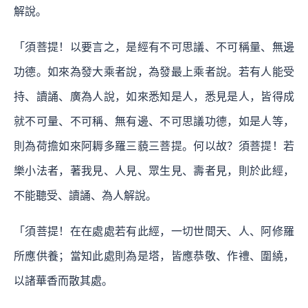
解說。
「須菩提！以要言之，是經有不可思議、不可稱量、無邊
功德。如來為發大乘者說，為發最上乘者說。若有人能受
持、讀誦、廣為人說，如來悉知是人，悉見是人，皆得成
就不可量、不可稱、無有邊、不可思議功德，如是人等，
則為荷擔如來阿耨多羅三藐三菩提。何以故？須菩提！若
樂小法者，著我見、人見、眾生見、壽者見，則於此經，
不能聽受、讀誦、為人解說。
「須菩提！在在處處若有此經，一切世間天、人、阿修羅
所應供養；當知此處則為是塔，皆應恭敬、作禮、圍繞，
以諸華香而散其處。