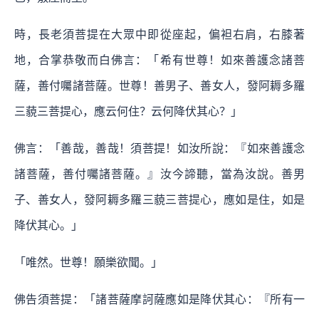
時，長老須菩提在大眾中即從座起，偏袒右肩，右膝著
地，合掌恭敬而白佛言：「希有世尊！如來善護念諸菩
薩，善付囑諸菩薩。世尊！善男子、善女人，發阿耨多羅
三藐三菩提心，應云何住？云何降伏其心？」
佛言：「善哉，善哉！須菩提！如汝所說：『如來善護念
諸菩薩，善付囑諸菩薩。』汝今諦聽，當為汝說。善男
子、善女人，發阿耨多羅三藐三菩提心，應如是住，如是
降伏其心。」
「唯然。世尊！願樂欲聞。」
佛告須菩提：「諸菩薩摩訶薩應如是降伏其心：『所有一