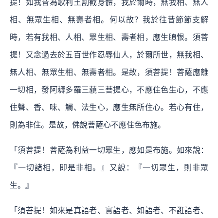
提！如我昔為歌利王割截身體，我於爾時，無我相、無人
相、無眾生相、無壽者相。何以故？我於往昔節節支解
時，若有我相、人相、眾生相、壽者相，應生瞋恨。須菩
提！又念過去於五百世作忍辱仙人，於爾所世，無我相、
無人相、無眾生相、無壽者相。是故，須菩提！菩薩應離
一切相，發阿耨多羅三藐三菩提心，不應住色生心，不應
住聲、香、味、觸、法生心，應生無所住心。若心有住，
則為非住。是故，佛說菩薩心不應住色布施。
「須菩提！菩薩為利益一切眾生，應如是布施。如來說：
『一切諸相，即是非相。』又說：『一切眾生，則非眾
生。』
「須菩提！如來是真語者、實語者、如語者、不誑語者、