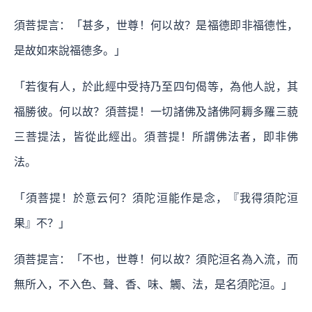
須菩提言：「甚多，世尊！何以故？是福德即非福德性，
是故如來說福德多。」
「若復有人，於此經中受持乃至四句偈等，為他人說，其
福勝彼。何以故？須菩提！一切諸佛及諸佛阿耨多羅三藐
三菩提法，皆從此經出。須菩提！所謂佛法者，即非佛
法。
「須菩提！於意云何？須陀洹能作是念，『我得須陀洹
果』不？」
須菩提言：「不也，世尊！何以故？須陀洹名為入流，而
無所入，不入色、聲、香、味、觸、法，是名須陀洹。」