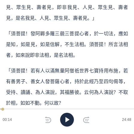
見、眾生見、壽者見，即非我見、人見、眾生見、壽者
見，是名我見、人見、眾生見、壽者見。」
「須菩提！發阿耨多羅三藐三菩提心者，於一切法，應如
是知，如是見，如是信解，不生法相。須菩提！所言法相
者，如來說即非法相，是名法相。
「須菩提！若有人以滿無量阿僧祇世界七寶持用布施，若
有善男子、善女人發菩薩心者，持於此經乃至四句偈等，
受持、讀誦、為人演說，其福勝彼。云何為人演說？不取
於相，如如不動。何以故？
「一切有為法，
00:15
24:48