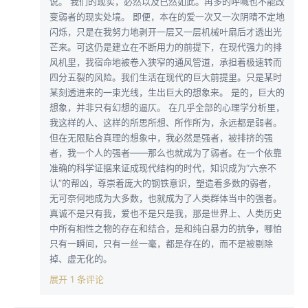
说。 我们的现实，必然以及已然如此。再多的呼喊也不能改
变弱者的现实处境。 即便，本在的爱一次又一次阴晴不定地
闪烁，只是在我努力地剥开一层又一层机械叶扇后才透出光
芒来。可这仍是建立在不断用力的前提下，在现代强力的排
风机里，我宿命地被卷入狭窄的通风管道，承担着极速转而
四分五裂的风险。我们生活在现代的巨大前提里。只是某时
某刻透进来的一束光线，生出巨大的想象来。 是的，巨大的
想象，并非只有幻想的逼仄。 在几乎全部的心理学分析里，
我这样的人、这样的所思所想、所作所为，永远都是弱者。
但在无限贴合真理的想象中，我必然是强者，被排挤的强
者，我一个人的强者——那么也就成为了弱者。在一个依靠
准确的科学证据来证成现代结构的时代，知识成为“六亲不
认”的帮凶，尊崇着庞大的钢铁意识，塑造着多数的弱者，
无可奈何地成为大多数，也就成为了人类群体当中的强者。
真诚不是只有我，爱也不是只是我，那是世界上、人类历史
中所有相性之物的存在和结合，是和纯白暴力的抗争，哪怕
只有一瞬间，只有一丝一毫，都是存在的，而不是被剔除
掉、虚无化的。
展开 1 条评论