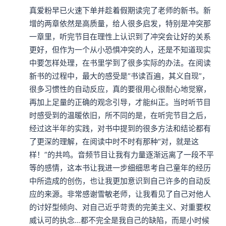
真爱粉早已火速下单并趁着假期读完了老师的新书。新
增的两章依然是高质量，给人很多启发，特别是冲突那
一章里，听完节目在理性上认识到了冲突会让好的关系
更好，但作为一个从小恐惧冲突的人，还是不知道现实
中要怎样处理，在书里学到了很多实际的办法。在阅读
新书的过程中，最大的感受是“书读百遍，其义自现”，
很多习惯性的自动反应，真的要很用心很耐心地觉察，
再加上足量的正确的观念引导，才能纠正。当时听节目
时感受到的温暖依旧，所不同的是，在听完节目之后，
经过这半年的实践，对书中提到的很多方法和结论都有
了更深的理解，在阅读中时不时有那种“对，就是这
样！”的共鸣。音频节目让我有力量逐渐远离了一段不平
等的感情，这本书让我进一步细细思考自己童年的经历
中所造成的创伤，也让我更加意识到自己许多的自动反
应的来源。非常感谢雪敏老师，让我看见了自己对他人
的讨好型倾向、对自己近乎苛责的完美主义、对重要权
威认可的执念…都不完全是我自己的缺陷，而是小时候