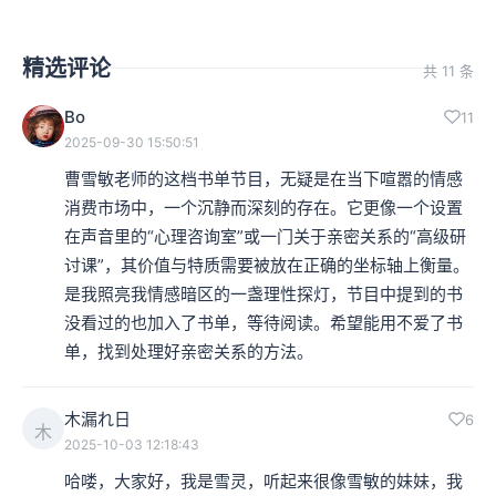
精选评论
共 11 条
Bo
11
2025-09-30 15:50:51
曹雪敏老师的这档书单节目，无疑是在当下喧嚣的情感
消费市场中，一个沉静而深刻的存在。它更像一个设置
在声音里的“心理咨询室”或一门关于亲密关系的“高级研
讨课”，其价值与特质需要被放在正确的坐标轴上衡量。

是我照亮我情感暗区的一盏理性探灯，节目中提到的书
没看过的也加入了书单，等待阅读。希望能用不爱了书
单，找到处理好亲密关系的方法。
木漏れ日
6
木
2025-10-03 12:18:43
哈喽，大家好，我是雪灵，听起来很像雪敏的妹妹，我