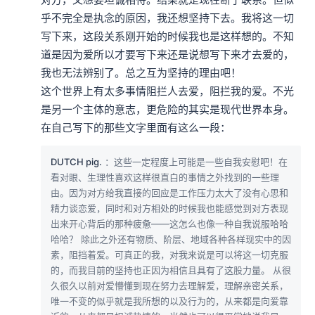
乎不完全是执念的原因，我还想坚持下去。我将这一切
写下来，这段关系刚开始的时候我也是这样想的。不知
道是因为爱所以才要写下来还是说想写下来才去爱的，
我也无法辨别了。总之互为坚持的理由吧！

这个世界上有太多事情阻拦人去爱，阻拦我的爱。不光
是另一个主体的意志，更危险的其实是现代世界本身。
在自己写下的那些文字里面有这么一段：
DUTCH pig.
：这些一定程度上可能是一些自我安慰吧！在
看对眼、生理性喜欢这样很直白的事情之外找到的一些理
由。因为对方给我直接的回应是工作压力太大了没有心思和
精力谈恋爱，同时和对方相处的时候我也能感觉到对方表现
出来开心背后的那种疲惫——这怎么也像一种自我说服哈哈
哈哈？ 除此之外还有物质、阶层、地域各种各样现实中的因
素，阻挡着爱。可真正的我，对我来说是可以将这一切克服
的，而我目前的坚持也正因为相信且具有了这股力量。 从很
久很久以前对爱懵懂到现在努力去理解爱，理解亲密关系，
唯一不变的似乎就是我所想的以及行为的，从来都是向爱靠