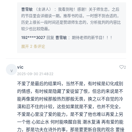
曹雪敏
（主讲人）
：我看到啦！感谢！关于师生恋，之后
的节目里会详细谈一期。推荐书的话，一时想不到合适的，
历史上很长一段时间还是赞颂师生恋的，分析批判的内容比
较少也比较隐蔽。
192****3027
回复
曹雪敏
：期待老师的新节目！！！
展开 2 条评论
vic
2
v
2025-09-30 21:48:22
不爱了是最后的结果吗，当然不是，有时候是幻化成别
的情感，有时候是隐藏了爱徒留了恨，但总的来说是不
能再像爱的时候那般热烈那般无畏，换之以不自觉的冷
漠和忍不住的计较，这些如果就是不爱，也并不完全，
不爱是心里没了爱的能力，是不爱了他也难以再爱上另
一个他 心如止水 何时能唤醒自我 潮水复涌 再有爱的能
力，那是功夫在诗外的事，那是要更新自我的观念 要接