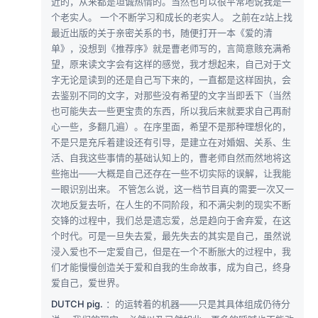
近的，从来都是坦诚热情的。当然也可以很平常地说我是一
个老实人。 一个不断学习和成长的老实人。 之前在z站上找
最近出版的关于亲密关系的书，随便打开一本《爱的清
单》，没想到《推荐序》就是曹老师写的，言简意赅充满希
望，原来读文字会有这样的感觉，我才想起来，自己对于文
字无论是读到的还是自己写下来的，一直都是这样固执，会
去鉴别不同的文字，对那些没有希望的文字当即丢下（当然
也可能失去一些更宝贵的东西，所以我后来就要求自己再耐
心一些，多翻几遍）。在序里面，希望不是那种理想化的，
不是只是充斥着建设还有引导，是建立在对婚姻、关系、生
活、自我这些事情的基础认知上的，曹老师自然而然地将这
些拖出——大概是自己还存在一些不切实际的误解，让我能
一眼识别出来。 不管怎么说，这一档节目真的需要一次又一
次地反复去听，在人生的不同阶段，和不满尖刺的现实不断
交锋的过程中，我们总是遗忘爱，总是趋向于舍弃爱，在这
个时代。可是一旦失去爱，最先失去的其实是自己，虽然说
浸入爱也不一定爱自己，但是在一个不断胀大的过程中，我
们才能慢慢创造关于爱和自我的生命故事，成为自己，终身
爱自己，爱世界。
DUTCH pig.
：的运转着的机器——只是其具体组成仍待分