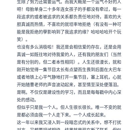
生除了努力还需要运气。而我大概是一个运气不好的人
吧！母胎单身二十多年连女孩子的手都没有牵过，每一
段追求的或者被追求的关系都负责任地对待，喜欢的大
胆真诚而热情，不喜欢的就坦率地拒绝（有没有一种可
能是我拒绝的孽影响到了我追求的缘？哈哈哈哈开个玩
笑）。

也没有多么消极啦！我还是会相信爱的存在，还是会用
真诚一如既往地对待我爱的人，还有我的朋友们（当然
是有分别的，但二者本性相同）。人生还很漫长，就和
刚开始觉得一集节目太长有点望而生畏到后面在大巴车
或者地铁上心平气静地打开一集节目，塞上耳机，心就
开始随曹老师的声音波动起来，甚至情至深处便落泪。
是啊。不仅仅是建设性的学习，而且是每每戳中内心深
处的感动。

但似乎只是我一个人。但人生很长很长。唯一不变的就
是都必须由我一个人走下来。一个人成长起来。

这一年以来我又浸入到一段暗恋式的关系中，想不打扰
对方，又想要坦诚相待。结果就是现在断了联系。但似