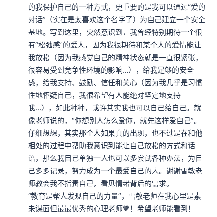
的我保护自己的一种方式，更重要的是我可以通过“爱的
对话”（实在是太喜欢这个名字了）为自己建立一个安全
基地。写到这里，突然意识到，我曾经特别期待一个很
有“松弛感”的爱人，因为我很期待和某个人的爱情能让
我放松（因为我感觉自己的精神状态就是一直很紧张，
很容易受到竞争性环境的影响…），给我足够的安全
感，给我支持、鼓励、信任和关心（因为我几乎是习惯
性地怀疑自己，我很希望有人能绝对坚定地支持
我…），如此种种，或许其实我也可以自己给自己。就
像老师说的，“你想别人怎么爱你，就先这样爱自己”。
仔细想想，其实那个人如果真的出现，也不过是在和他
相处的过程中帮助我意识到能让自己放松的方式和话
语，那么我自己单独一人也可以多尝试各种办法，为自
己多多记录，努力成为一个最爱自己的人。谢谢雪敏老
师教会我不指责自己，看见情绪背后的需求。

“教育是帮人发现自己的力量”，雪敏老师在我心里是素
未谋面但最最优秀的心理老师🧡！希望老师能看到！