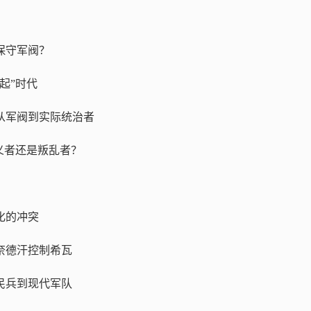
保守军阀？
起”时代
从军阀到实际统治者
义者还是叛乱者？
化的冲突
奈德汗控制希瓦
民兵到现代军队