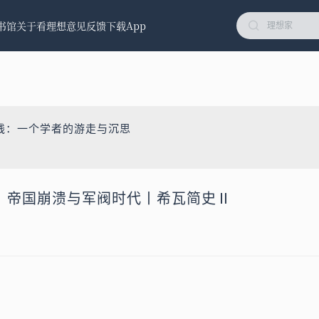
书馆
关于看理想
意见反馈
下载App
线：一个学者的游走与沉思
瓦？帝国崩溃与军阀时代丨希瓦简史Ⅱ