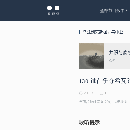
全部节目
数字图
乌兹别克斯坦，与中亚
共识与底
秦晖
130 谁在争夺希
20:13
1
当前音频可试听120s，点击收听
收听提示