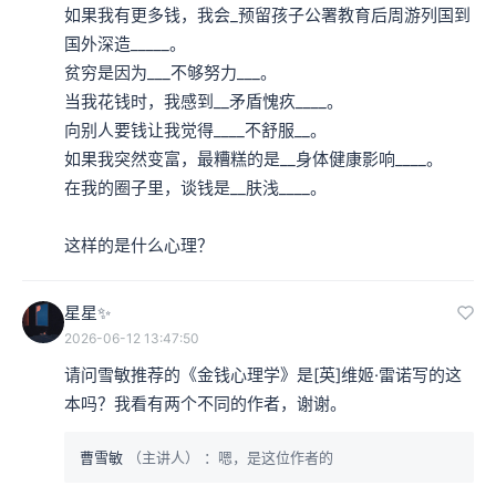
如果我有更多钱，我会_预留孩子公署教育后周游列国到
国外深造_____。

贫穷是因为___不够努力___。

当我花钱时，我感到__矛盾愧疚____。

向别人要钱让我觉得____不舒服__。

如果我突然变富，最糟糕的是__身体健康影响____。

在我的圈子里，谈钱是__肤浅____。

这样的是什么心理？
星星✨
2026-06-12 13:47:50
请问雪敏推荐的《金钱心理学》是[英]维姬·雷诺写的这
本吗？我看有两个不同的作者，谢谢。
曹雪敏
（主讲人）
：嗯，是这位作者的