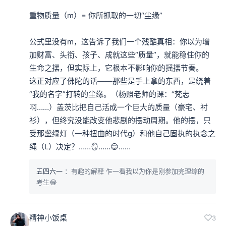
重物质量（m）= 你所抓取的一切“尘缘”

公式里没有m，这告诉了我们一个残酷真相：你以为增
加财富、头衔、孩子、成就这些“质量”，就能稳住你的
生命之摆，但实际上，它根本不影响你的摇摆节奏。

这正对应了佛陀的话——那些是手上拿的东西，是绕着
“我的名字”打转的尘缘。（杨照老师的课：“梵志
啊……）盖茨比把自己活成一个巨大的质量（豪宅、衬
衫），但终究没能改变他悲剧的摆动周期。他的摆，只
受那盏绿灯（一种扭曲的时代g）和他自己固执的执念之
绳（L）决定？……🪞……😊……
五四六一
：有趣的解释 乍一看我以为你是刚参加完理综的
考生😂
精神小饭桌
3