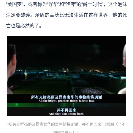
“美国梦”，或者称为“浮华”和“咆哮”的“爵士时代”，这个泡沫
注定要破碎。矛盾的盖茨比无法生活在这样世界，他的死
亡也是必然的了。
“所有光鲜亮丽及昂贵奢华的事物终将凋谢，并不再回来”（图源《了不
起的盖茨比》）