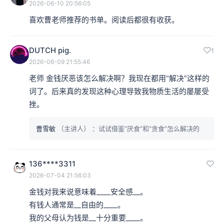
2026-06-10 20:56:05
喜欢曹老师推荐的书单。阅读后都很有收获。
DUTCH pig.
1
2026-06-09 21:55:46
老师 金钱厌恶该怎么解决啊？我现在都用“解决”这样的
词了。后来真的发现这种心理导致我物质生活的屡屡受
挫。
曹雪敏
（主讲人）
：试试借鉴“厌食”和“贪食”怎么解决的
136****3311
2026-07-04 21:56:03
金钱对我来说意味着____安全感__。

有钱人通常是__自由的____。

我的父母认为钱是__十分重要____。
