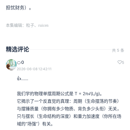
担忧财务）。
本集编辑：粒子、ruicen
精选评论
共 5 条
🍊0
5
2026-06-08 12:42:11
👍……

我们学的物理单摆周期公式是 T = 2π√(L/g)。

它揭示了一个反直觉的真理：周期（生命摆荡的节奏）
与摆锤质量（你拥有多少物质、背负多少头衔）无关，
只与摆长（生命结构的深度）和重力加速度（你所在场
域的“场强”）有关。
