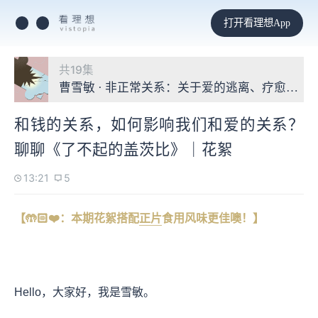
打开看理想App
共19集
曹雪敏 · 非正常关系：关于爱的逃离、疗愈与探
和钱的关系，如何影响我们和爱的关系？
聊聊《了不起的盖茨比》｜花絮
13:21
5
【🤲🏻❤️：本期花絮
搭配
正片
食用风
味更佳噢！】
Hello，大家好，我是雪敏。