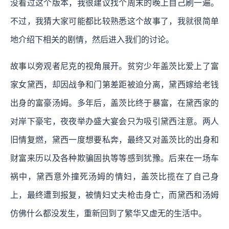
没看过这个版本，我很建议找个周末的晚上自己刷一遍。
不过，我猜大家可能都比较熟悉这个故事了，我就很简单
地介绍下相关的剧情，然后进入我们的讨论。
故事以旁观者尼克的视角展开。贫穷少年盖茨比爱上了富
家女黛西，却因战争和门第差距被迫分离，黛西嫁给老钱
出身的富豪汤姆。多年后，盖茨比终于暴富，在黛西家的
对岸下豪宅，夜夜举办盛大宴会只为吸引黛西注意。两人
旧情复燃，黛西一度想要私奔，最终又对盖茨比的出身和
财富来历以及各种欺骗固执等等感到犹豫。后来在一场车
祸中，黛西意外撞死汤姆的情妇，盖茨比揽在了自己身
上，最终遭到报复，被情妇丈夫枪击身亡，而黛西和汤姆
仿佛什么都没发生，重新回到了繁华又虚无的生活中。