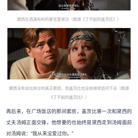
黛西在洒满布料的豪宅里哭泣（图源《了不起的盖茨比》）
黛西没有说出哭泣的真正原因，而盖茨比也没有继续追问下去（图源
《了不起的盖茨比》）
再后来，在广场饭店的那间套房，盖茨比第一次和黛西的
丈夫汤姆正面交锋，他想要的也始终是黛西走到汤姆面前
对汤姆说：“我从来没爱过你。”