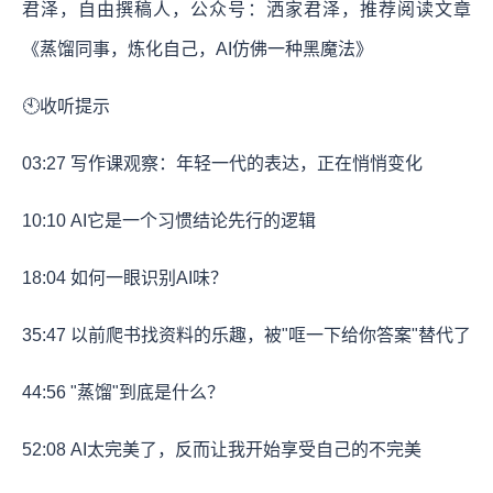
君泽，自由撰稿人，公众号：洒家君泽，推荐阅读文章
《蒸馏同事，炼化自己，AI仿佛一种黑魔法》
🕙收听提示
03:27
写作课观察：年轻一代的表达，正在悄悄变化
10:10
AI它是一个习惯结论先行的逻辑
18:04
如何一眼识别AI味？
35:47
以前爬书找资料的乐趣，被"哐一下给你答案"替代了
44:56
"蒸馏"到底是什么？
52:08
AI太完美了，反而让我开始享受自己的不完美