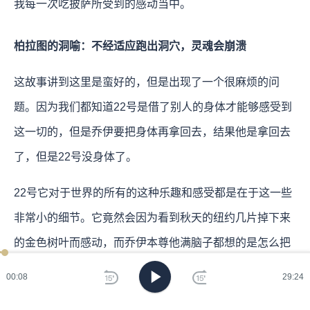
我每一次吃披萨所受到的感动当中。
柏拉图的洞喻：不经适应跑出洞穴，灵魂会崩溃
这故事讲到这里是蛮好的，但是出现了一个很麻烦的问
题。因为我们都知道22号是借了别人的身体才能够感受到
这一切的，但是乔伊要把身体再拿回去，结果他是拿回去
了，但是22号没身体了。
22号它对于世界的所有的这种乐趣和感受都是在于这一些
非常小的细节。它竟然会因为看到秋天的纽约几片掉下来
的金色树叶而感动，而乔伊本尊他满脑子都想的是怎么把
爵士乐推到一个更高的高峰，好像自己就是爵士界的贝多
00:09
29:24
芬一样，它觉得自己太渺小了。