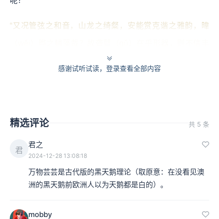
呢？
“又况管弦之和音，山龙之绮粲，安能赏克谐之雅韵，暐
（wěi）晔之鳞藻哉？故聋瞽（gǔ）在乎形器，则不信丰
隆之与玄象矣。而况物有微於此者乎？暗昧滞乎心神，则
感谢试听试读，登录查看全部内容
不信有周孔于在昔矣。况告之以神仙之道乎？”
为什么他会听不到？为什么他会看不到？问题不出在他所
面对的现象，而在于他所能够使用的工具，他的工具有了
精选评论
共 5 条
问题，或者他不具备那样的工具。
君之
君
2024-12-28 13:08:18
本集编辑：小马
万物芸芸是古代版的黑天鹅理论（取原意：在没看见澳
洲的黑天鹅前欧洲人以为天鹅都是白的）。
mobby