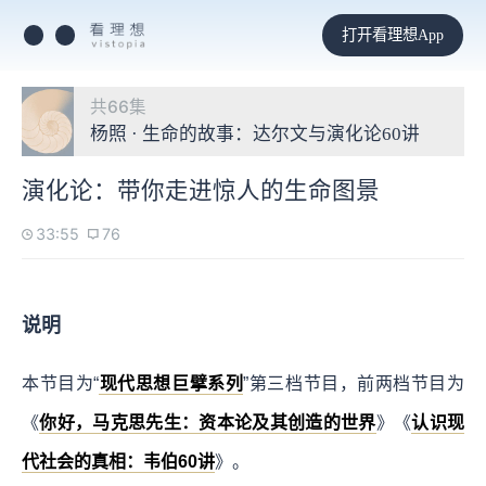
打开看理想App
共66集
杨照 · 生命的故事：达尔文与演化论60讲
演化论：带你走进惊人的生命图景
33:55
76
说明
本节目为“
现代思想巨擘系列
”第三档节目，前两档节目为
《
你好，马克思先生：资本论及其创造的世界
》《
认识现
代社会的真相：韦伯60讲
》。