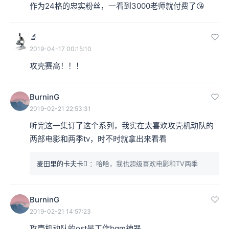
李叔：大学还读了六年。
作为24格的忠实粉丝，一看到3000老师就付费了😘
3000：对，他二十六了，他比人家大十岁。他就得跟年轻
🔬
人抢活儿，所以他进去之后是他们的音响监督在指导他做
2019-04-17 00:15:10
攻壳赛高！！！
演出剪辑的工作。缺人缺得没边了。
李叔：语文是体育老师教的。
BurninG
2019-02-21 22:53:31
听完这一集订了这个系列，我实在太喜欢攻壳机动队的
两部电影和两季tv，时不时就拿出来看看
麦田里的卡夫卡
：哈哈，我也超级喜欢电影和TV两季
BurninG
2019-02-21 14:57:23
攻壳机动队的ost是工作bgm神器