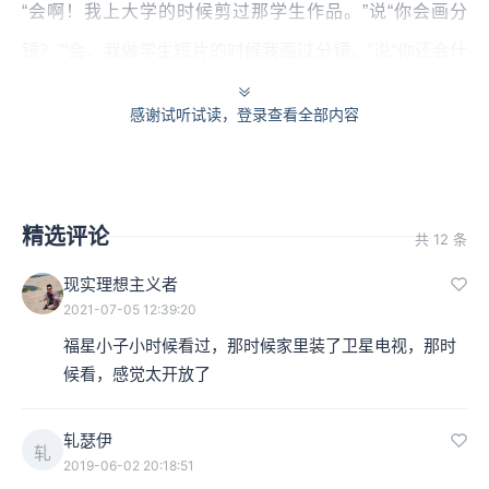
“会啊！我上大学的时候剪过那学生作品。”说“你会画分
镜？”“会，我做学生短片的时候我画过分镜。”说“你还会什
么？”“你说的我都会”，人说“行，你就来干吧，马上上
感谢试听试读，登录查看全部内容
岗。”因为《龙之子》当时特别缺人。
李叔：我以为他特别天才。
精选评论
共 12 条
3000：特别缺人，他入社就说我想当演出，而且他们社里
当时招的都是一帮大学毕业生去干演出。什么西久保瑞穗
现实理想主义者
2021-07-05 12:39:20
啊，后来这帮好哥们都是那时候进来的大学毕业生，本科
福星小子小时候看过，那时候家里装了卫星电视，那时
生。他跟人家比年纪差很多。动画这一行好多都是中专、
候看，感觉太开放了
职高毕业的，十六七岁就出来干。他当时已经二十六岁
了。
轧瑟伊
轧
2019-06-02 20:18:51