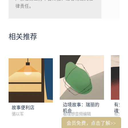
律责任。
相关推荐
边境故事：瑞丽的
有鬼！
故事便利店
机会
魂世界
骆以军
看理想音频编辑
有鬼君
会员免费，点击了解>>