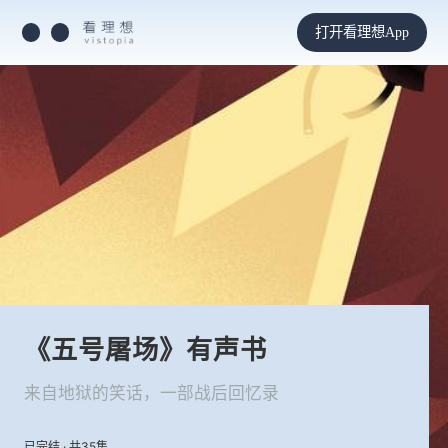
打开看理想App
《五号屠场》有声书
来自地狱的笑话，一部战后回忆录
已完结 · 共35集